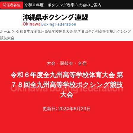
令和６年度 ボクシング春季３大会のご案内
関係者各位
>
ホーム
令和６年度全九州高等学校体育大会 第７８回全九州高等学校ボクシング
競技大会
大会・競技会・合宿
令和６年度全九州高等学校体育大会 第
７８回全九州高等学校ボクシング競技
okinawa boxing federation
大会
更新日: 2024年6月23日