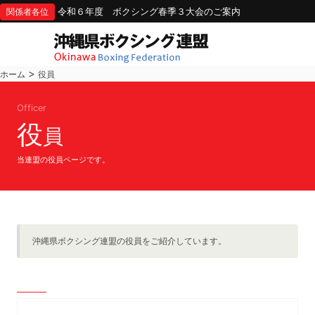
令和６年度 ボクシング春季３大会のご案内
関係者各位
>
ホーム
役員
Officer
役
員
当連盟の役員ページです。
沖縄県ボクシング連盟の役員をご紹介しています。