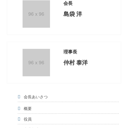
会長
島袋 洋
理事長
仲村 泰洋
会長あいさつ
概要
役員