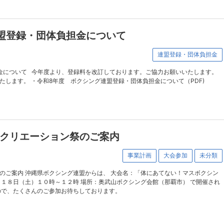
盟登録・団体負担金について
連盟登録・団体負担金
金について 今年度より、登録料を改訂しております。ご協力お願いいたします。
します。 ・令和8年度 ボクシング連盟登録・団体負担金について（PDF)
クリエーション祭のご案内
事業計画
大会参加
未分類
のご案内 沖縄県ボクシング連盟からは、 大会名：「体にあてない！マスボクシン
月１８日（土）１０時～１２時 場所：奥武山ボクシング会館（那覇市） で開催され
ので、たくさんのご参加お待ちしております。