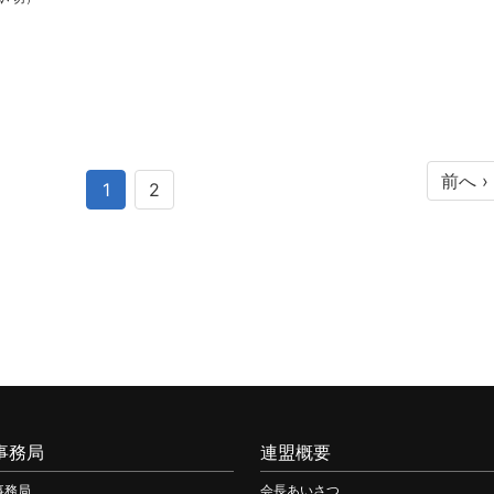
前へ ›
1
2
事務局
連盟概要
事務局
会長あいさつ