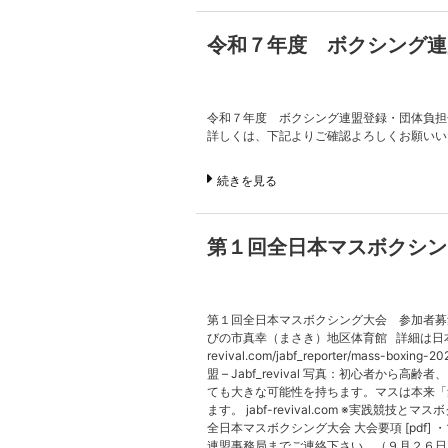
令和７年度 ボクシング連
令和７年度 ボクシング連盟登録・団体負担
詳しくは、下記よりご確認よろしくお願いい
続きを見る
第１回全日本マスボクシン
第１回全日本マスボクシング大会 参加者募
びの市真幸（まさき）地区体育館 詳細は日本ボクシ
revival.com/jabf_reporter/ma
盟 – Jabf_revival 写真：初心者
ても大きな可能性を持ちます。マスは本来「
ます。 jabf-revival.com ※実
全日本マスボクシング大会 大会要項 [pdf] 
連盟事務局までご連絡下さい。（９月２６日