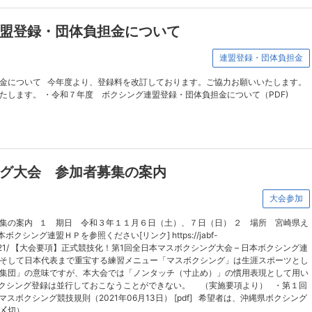
盟登録・団体負担金について
連盟登録・団体負担金
金について 今年度より、登録料を改訂しております。ご協力お願いいたします。
たします。 ・令和７年度 ボクシング連盟登録・団体負担金について（PDF)
グ大会 参加者募集の案内
大会参加
集の案内 １ 期日 令和３年１１月６日（土）、７日（日） ２ 場所 宮崎県え
ング連盟ＨＰを参照ください[リンク] https://jabf-
ss-boxing-2021/ 【大会要項】正式競技化！第1回全日本マスボクシング大会 – 日本ボクシング連
から高齢者、そして日本代表まで重宝する練習メニュー「マスボクシング」は生涯スポーツとし
集団」の意味ですが、本大会では「ノンタッチ（寸止め）」の慣用表現として用い
践競技とマスボクシング登録は並行しておこなうことができない。 （実施要項より） ・第１回
・マスボクシング競技規則（2021年06月13日） [pdf] 希望者は、沖縄県ボクシング
〆切）