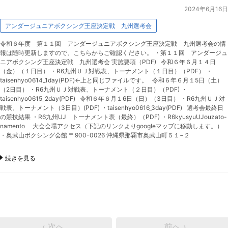
2024年6月16日
アンダージュニアボクシング王座決定戦 九州選考会
令和６年度 第１１回 アンダージュニアボクシング王座決定戦 九州選考会の情
報は随時更新しますので、こちらからご確認ください。 ・第１１回 アンダージュ
ニアボクシング王座決定戦 九州選考会 実施要項（PDF) 令和６年６月１４日
（金）（１日目） ・R6九州ＵＪ対戦表、トーナメント（１日目）（PDF） ・
taisenhyo0614_1day(PDF)←上と同じファイルです。 令和６年６月１5日（土）
（2日目） ・R6九州ＵＪ対戦表、トーナメント（２日目）（PDF) ・
taisenhyo0615_2day(PDF) 令和６年６月１6日（日）（3日目） ・R6九州ＵＪ対
戦表、トーナメント（3日目）(PDF) ・taisenhyo0616_3day(PDF) 選考会最終日
の競技結果 ・R6九州UJ トーナメント表（最終）（PDF) ・R6kyusyuUJouzato-
namento 大会会場アクセス（下記のリンクよりgoogleマップに移動します。）
・奥武山ボクシング会館 〒900-0026 沖縄県那覇市奥武山町５１−２
続きを見る
‹ 次へ
前へ ›