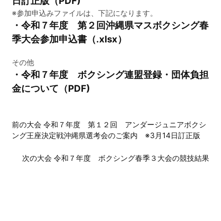
日訂正版（PDF)
※参加申込みファイルは、下記になります。
・令和７年度 第２回沖縄県マスボクシング春
季大会参加申込書（.xlsx）
その他
・令和７年度 ボクシング連盟登録・団体負担
金について（PDF)
前
前の大会 令和７年度 第１２回 アンダージュニアボクシ
ング王座決定戦沖縄県選考会のご案内 ※3月14日訂正版
後
の
次の大会 令和７年度 ボクシング春季３大会の競技結果
大
会