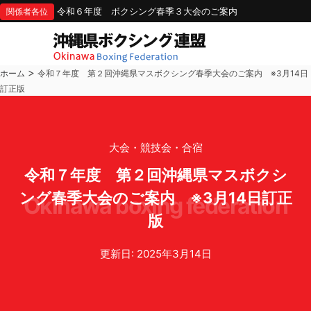
令和６年度 ボクシング春季３大会のご案内
関係者各位
>
ホーム
令和７年度 第２回沖縄県マスボクシング春季大会のご案内 ※3月14日
訂正版
大会・競技会・合宿
令和７年度 第２回沖縄県マスボクシ
ング春季大会のご案内 ※3月14日訂正
okinawa boxing federation
版
更新日: 2025年3月14日