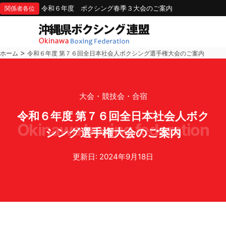
令和６年度 ボクシング春季３大会のご案内
関係者各位
>
ホーム
令和６年度 第７６回全日本社会人ボクシング選手権大会のご案内
大会・競技会・合宿
令和６年度 第７６回全日本社会人ボク
okinawa boxing federation
シング選手権大会のご案内
更新日: 2024年9月18日