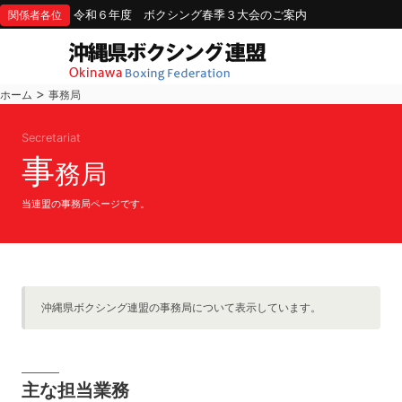
令和６年度 ボクシング春季３大会のご案内
関係者各位
>
ホーム
事務局
Secretariat
事
務局
当連盟の事務局ページです。
沖縄県ボクシング連盟の事務局について表示しています。
主な担当業務